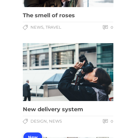
The smell of roses
,
NEWS
TRAVEL
0
New delivery system
,
DESIGN
NEWS
0
New