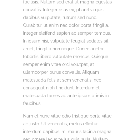
facilisis. Nullam sed erat ut magna egestas
convallis. Integer risus ex, pharetra quis
dapibus vulputate, rutrum sed nunc.
Curabitur ut enim nec dolor porta fringilla.
Integer eleifend sapien ac semper tempus.
In ipsum nisi, vulputate feugiat sodales sit
amet, fringilla non neque. Donec auctor
lobortis libero vulputate rhoncus. Quisque
semper enim vitae orci volutpat, at
ullamcorper purus convallis. Aliquam
malesuada felis at sem venenatis, nec
consequat nibh tincidunt. Interdum et
malesuada fames ac ante ipsum primis in
faucibus.
Nam et nunc vitae odio tristique porta vitae
ac justo. Ut venenatis, metus efficitur
interdum dapibus, mi mauris lacinia magna,
sed ornare lacus tellus quis nulla. Nullam