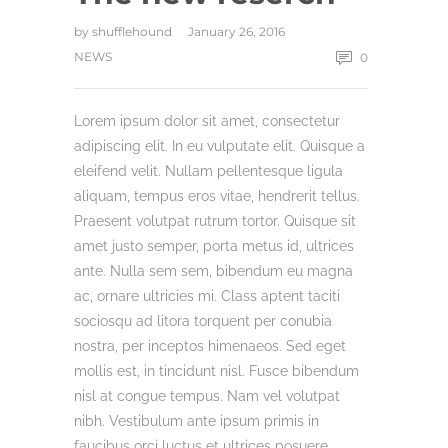
by
shufflehound
January 26, 2016
NEWS
0
Lorem ipsum dolor sit amet, consectetur
adipiscing elit. In eu vulputate elit. Quisque a
eleifend velit. Nullam pellentesque ligula
aliquam, tempus eros vitae, hendrerit tellus.
Praesent volutpat rutrum tortor. Quisque sit
amet justo semper, porta metus id, ultrices
ante. Nulla sem sem, bibendum eu magna
ac, ornare ultricies mi. Class aptent taciti
sociosqu ad litora torquent per conubia
nostra, per inceptos himenaeos. Sed eget
mollis est, in tincidunt nisl. Fusce bibendum
nisl at congue tempus. Nam vel volutpat
nibh. Vestibulum ante ipsum primis in
faucibus orci luctus et ultrices posuere