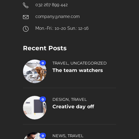
032 267 899 442
company@name.com
Mon.-Fri.: 10-20 Sun.: 12-16
Recent Posts
,
0
TRAVEL
UNCATEGORIZED
The team watchers
,
0
DESIGN
TRAVEL
Creative day off
,
0
NEWS
TRAVEL