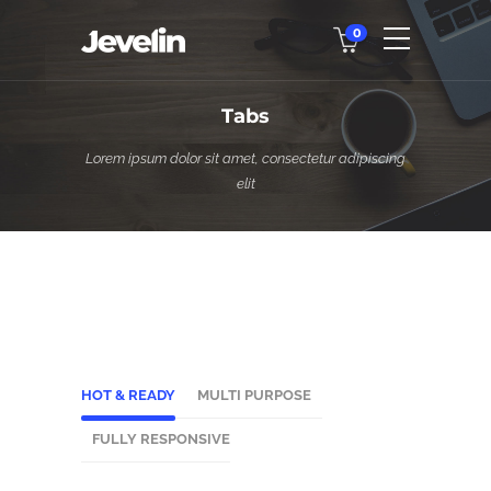
0
Tabs
Lorem ipsum dolor sit amet, consectetur adipiscing
elit
HOT & READY
MULTI PURPOSE
FULLY RESPONSIVE