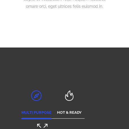
ornare orci, eget ultrices felis euismod in.
MULTI PURPOSE
HOT & READY