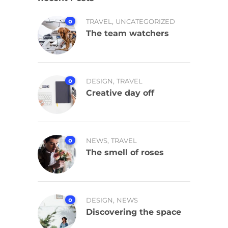
,
0
TRAVEL
UNCATEGORIZED
The team watchers
,
0
DESIGN
TRAVEL
Creative day off
,
0
NEWS
TRAVEL
The smell of roses
,
0
DESIGN
NEWS
Discovering the space