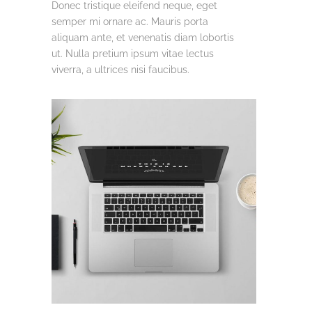
Donec tristique eleifend neque, eget
semper mi ornare ac. Mauris porta
aliquam ante, et venenatis diam lobortis
ut. Nulla pretium ipsum vitae lectus
viverra, a ultrices nisi faucibus.
COMMERCIAL