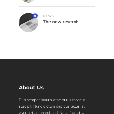
0
NEWS
The new reserch
About Us
Duis semper mauris vitae purus rhoncus
suscipit. Nunc dictum dapibus tellus, at
viverra risus pharetra id. Nulla facilisi. Ut