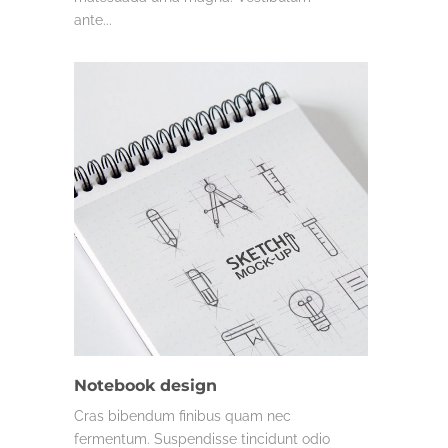
ante...
MISC.
Notebook design
Cras bibendum finibus quam nec
fermentum. Suspendisse tincidunt odio