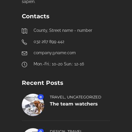
sapien.
Contacts
County, Street name - number
032 267 899 442
company@name.com
Mon.-Fri.: 10-20 Sun.: 12-16
Recent Posts
,
0
TRAVEL
UNCATEGORIZED
The team watchers
,
0
DESIGN
TRAVEL