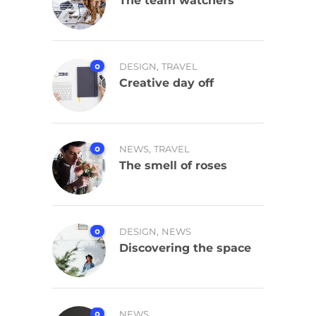
The team watchers
,
0
DESIGN
TRAVEL
Creative day off
,
0
NEWS
TRAVEL
The smell of roses
,
0
DESIGN
NEWS
Discovering the space
0
NEWS