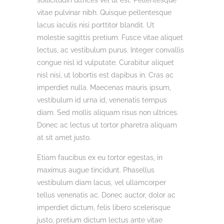
sollicitudin ultrices vel ut est. Pellentesque
vitae pulvinar nibh. Quisque pellentesque
lacus iaculis nisi porttitor blandit. Ut
molestie sagittis pretium. Fusce vitae aliquet
lectus, ac vestibulum purus. Integer convallis
congue nisl id vulputate. Curabitur aliquet
nisl nisi, ut lobortis est dapibus in. Cras ac
imperdiet nulla. Maecenas mauris ipsum,
vestibulum id urna id, venenatis tempus
diam. Sed mollis aliquam risus non ultrices.
Donec ac lectus ut tortor pharetra aliquam
at sit amet justo.
Etiam faucibus ex eu tortor egestas, in
maximus augue tincidunt. Phasellus
vestibulum diam lacus, vel ullamcorper
tellus venenatis ac. Donec auctor, dolor ac
imperdiet dictum, felis libero scelerisque
justo, pretium dictum lectus ante vitae