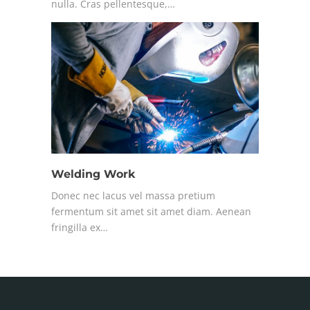
nulla. Cras pellentesque,…
Welding Work
Donec nec lacus vel massa pretium
fermentum sit amet sit amet diam. Aenean
fringilla ex…