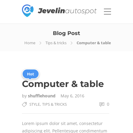
Blog Post
Home
Tips & tricks
Computer & table
Hot
Computer & table
by
shufflehound
May 6, 2016
,
0
STYLE
TIPS & TRICKS
Lorem ipsum dolor sit amet, consectetur
adipiscing elit. Pellentesque condimentum