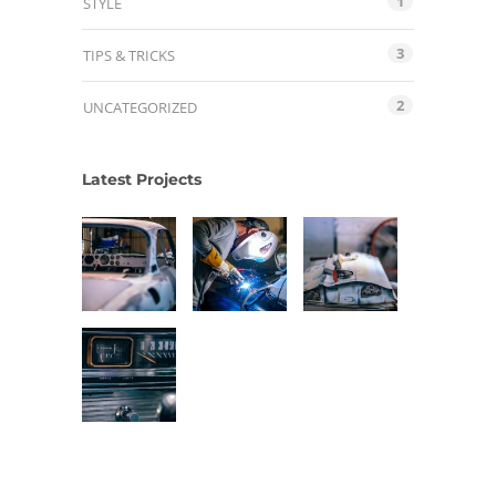
1
STYLE
3
TIPS & TRICKS
2
UNCATEGORIZED
Latest Projects