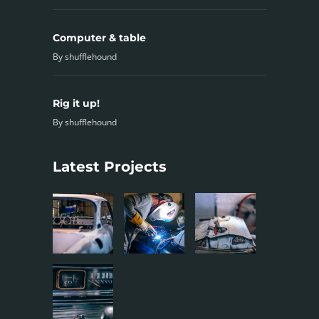
Computer & table
By
shufflehound
Rig it up!
By
shufflehound
Latest Projects