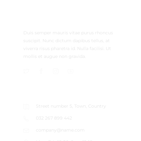
Duis semper mauris vitae purus rhoncus
suscipit. Nunc dictum dapibus tellus, at
viverra risus pharetra id. Nulla facilisi. Ut
mollis et augue non gravida.
CONTACT US
Street number 5, Town, Country
032 267 899 442
company@name.com