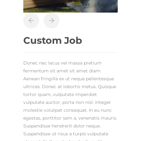
Custom Job
Donec nec lacus vel massa pretium
fermentum sit amet sit amet diam.
Aenean fringilla ex ut neque pellentesque
ultrices. Donec at lobortis metus. Quisque
tortor quam, vulputate imperdiet
vulputate auctor, porta non nisl. Integer
molestie volutpat consequat. In eu nunc
egestas, porttitor sem a, venenatis mauris.
Suspendisse hendrerit dolor neque.
Suspendisse ut risus a turpis vulputate