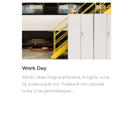
Work Day
Morbi vitae magna pharetra, fringilla urna
id, scelerisque nisl. Praesent non laoreet
nulla. Cras pellentesque,…