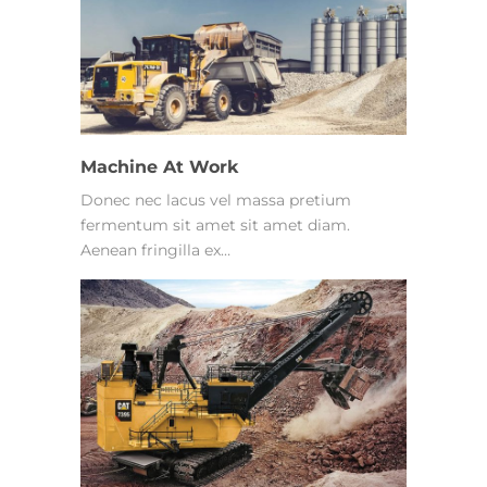
Machine At Work
Donec nec lacus vel massa pretium
fermentum sit amet sit amet diam.
Aenean fringilla ex…